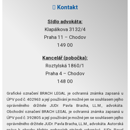
Kontakt
Sídlo advokáta:
Klapálkova 3132/4
Praha 11 – Chodov
149 00
Kancelář (pobočka):
Roztylská 1860/1
Praha 4 – Chodov
148 00
Grafické označení BRACH LEGAL je ochranná známka zapsaná u
ÚPV pod č. 402963 a její používání je možné jen se souhlasem jejího
oprávněného držitele JUDr. Pavla Bracha, LL.M., advokáta.
Obchodní označení BRACH LEGAL je ochranná známka zapsaná u
ÚPV pod č. 392805 a její používání je možné jen se souhlasem jejího
oprávněného držitele JUDr. Pavla Bracha, LL.M., advokáta. Autorská
práva k obsahu těchto webových stránek vykonává JUDr. Pavel